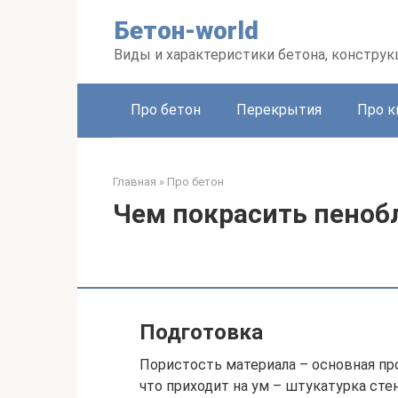
Перейти
Бетон-world
к
контенту
Виды и характеристики бетона, конструк
Про бетон
Перекрытия
Про к
Главная
»
Про бетон
Чем покрасить пеноб
Подготовка
Пористость материала – основная пр
что приходит на ум – штукатурка ст