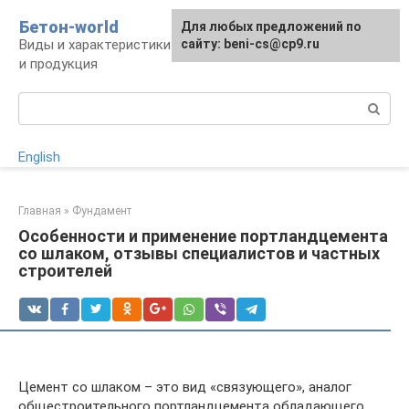
Перейти
Бетон-world
Для любых предложений по
к
Виды и характеристики бетона, конструкции
сайту: beni-cs@cp9.ru
контенту
и продукция
Поиск:
English
Главная
»
Фундамент
Особенности и применение портландцемента
со шлаком, отзывы специалистов и частных
строителей
Цемент со шлаком – это вид «связующего», аналог
общестроительного портландцемента обладающего