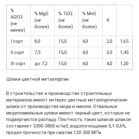
%
% MgO
% TiO2
% MnO
Al2O3
(не
(не
(не
К
(не
более)
более)
более)
менее)
I сорт
8,0
15,0
4,0
2,0
1,65
II сорт
7,5
15,0
4,0
3,0
1,45
III сорт
до 7,2
15,0
4,0
4,0
1,20
Шлаки цветной металлургии
В строительстве и производстве строительных
материалов имеют интерес цветные металлургические
шлаки от производства меди и никеля. Отвальные
медеплавильные шлаки имеют черный цвет, которые не
подвергаются распаду. Плотность таких шлаков шлаков
составляет 3300-3800 кг/м3, водопоглощение 0,1-0,6%,
предел прочности при сжатии 120-300 МПа.