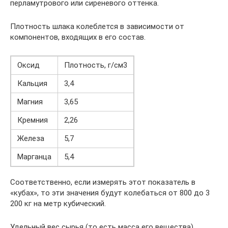
перламутрового или сиреневого оттенка.
Плотность шлака колеблется в зависимости от
компонентов, входящих в его состав.
Оксид
Плотность, г/см3
Кальция
3,4
Магния
3,65
Кремния
2,26
Железа
5,7
Марганца
5,4
Соответственно, если измерять этот показатель в
«кубах», то эти значения будут колебаться от 800 до 3
200 кг на метр кубический.
Удельный вес сырья (то есть масса его вещества)