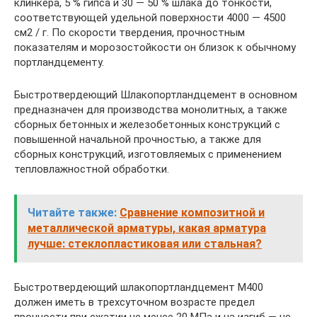
клинкера, 5 % гипса и 30 — 50 % шлака до тонкости,
соответствующей удельной поверхности 4000 — 4500
см2 / г. По скорости твердения, прочностным
показателям и морозостойкости он близок к обычному
портландцементу.
Быстротвердеющий Шлакопортландцемент в основном
предназначен для производства монолитных, а также
сборных бетонных и железобетонных конструкций с
повышенной начальной прочностью, а также для
сборных конструкций, изготовляемых с применением
тепловлажностной обработки.
Читайте также:
Сравнение композитной и
металлической арматуры, какая арматура
лучше: стеклопластиковая или стальная?
Быстротвердеющий шлакопортландцемент М400
должен иметь в трехсуточном возрасте предел
прочности при сжатии не менее 20 МПа и на изгиб — не