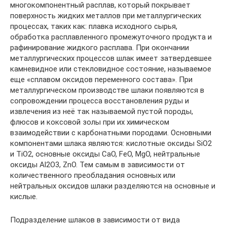
многокомпонентный расплав, который покрывает
поверхность жидких металлов при металлургических
процессах, таких как: плавка исходного сырья,
обработка расплавленного промежуточного продукта и
рафинирование жидкого расплава. При окончании
металлургических процессов шлак имеет затвердевшее
камневидное или стекловидное состояние, называемое
еще «сплавом оксидов переменного состава». При
металлургическом производстве шлаки появляются в
сопровождении процесса восстановления руды и
извлечения из неё так называемой пустой породы,
флюсов и коксовой золы при их химическом
взаимодействии с карбонатными породами. Основными
компонентами шлака являются: кислотные оксиды SiO2
и TiO2, основные оксиды CaO, FeO, MgO, нейтральные
оксиды Al2O3, ZnO. Тем самым в зависимости от
количественного преобладания основных или
нейтральных оксидов шлаки разделяются на основные и
кислые.
Подразделение шлаков в зависимости от вида