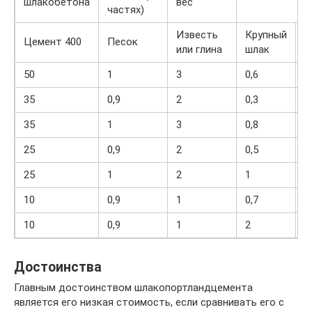
шлакобетона
вес
частях)
Известь
Крупный
М
Цемент 400
Песок
или глина
шлак
ш
50
1
3
0,6
5
35
0,9
2
0,3
3
35
1
3
0,8
8
25
0,9
2
0,5
5
25
1
2
1
1
10
0,9
1
0,7
8
10
0,9
1
2
1
Достоинства
Главным достоинством шлакопортландцемента
является его низкая стоимость, если сравнивать его с