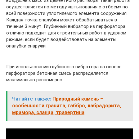
воздушных масс из цементного раствора. Такая работа
осуществляется по методу «штыкования с отбоем» по
всей поверхности уплотняемого элемента сооружения.
Каждая точка опалубки может обрабатываться в
течение 3 минут. Глубинный вибратор из перфоратора
отлично подходит для строительных работ в ударном
режиме, если будет воздействовать на элементы
опалубки снаружи.
При использовании глубинного вибратора на основе
перфоратора бетонная смесь распределяется
максимально равномерно
Читайте также:
Природный камень –
особенности гранита, габбро, лабрадорита,
мрамора, сланца, травертина