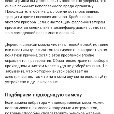
секс-игрушки вы должны быть абсолютно уверены, что
она не причинит непоправимого вреда организму.
Проследите, чтобы на фаллосе не осталось лишних
трещин и прочих внешних изъянов. Крайне важна
чистота прибора. Если к настоящим фаллоимитаторам
прилагаются специальные дезинфицирующие средства,
то с самоделкой всё немного сложней.
Дерево и силикон можно чистить тёплой водой, но глине
или пластилину нельзя контактировать с жидкостью по
понятной причине, хотя с этой проблемой вполне
справляется презерватив. Обязательно хранить прибор в
прохладном и чистом месте, куда не доберётся пыль. Не
забывайте, что моторчик внутри работает на
электричестве, так что ни в коем случае не используйте
устройство в душе или ванне.
Подбираем подходящую замену
Если замена вибратора – единовременная мера, можно
воспользоваться массой подручных инструментов,
которые способны удовлетворить женское желание.