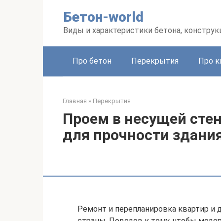
Перейти
Бетон-world
к
контенту
Виды и характеристики бетона, конструк
Про бетон
Перекрытия
Про к
Главная
»
Перекрытия
Проем в несущей стен
для прочности здани
Ремонт и перепланировка квартир и 
страны. Поводов к тому, чтобы мод