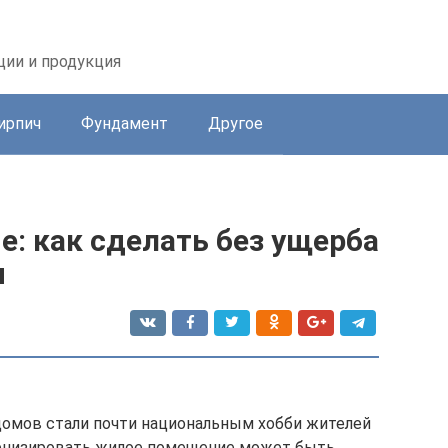
ции и продукция
ирпич
Фундамент
Другое
е: как сделать без ущерба
я
домов стали почти национальным хобби жителей
ернизировать жилое помещение может быть