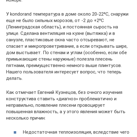
У kondorand температура в доме около 20-22⁰С, снаружи
еще не было сильных морозов, от -2 до +2⁰С
(Ленинградская область), и постоянная сырость на
улице. Сделана вентиляция на кухне (вытяжка) и в
санузле, пластиковые окна часто отсыревают, не
спасает и микропроветривание, а если открывать шире,
дом выстывает. По стенам и углам (особенно, если обе
примыкающие стены наружные) полезла плесень
пятнами, преимущественно немного выше плинтусов.
Нашего пользователя интересует вопрос, что теперь
делать.
Как отмечает Евгений Кузнецов, без очного изучения
конструктива ставить «диагноз» проблематично и
неправильно, появление плесени провоцирует
повышенная влажность, а у этого явления может быть
несколько причин:
Недостаточная теплоизоляция, вследствие чего